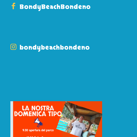
BondyBeachBondeno
bondybeachbondeno